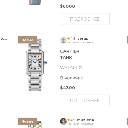
$6000
ПОДРОБНЕЕ
Anna Tik Tak Watches
4.8
verap
Новые
Частный продавец
CARTIER
TANK
WSTA0107
В наличии
$4300
ПОДРОБНЕЕ
4.9
muzlena
Новые
Частный продавец