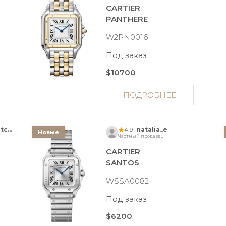
CARTIER
PANTHERE
W2PN0016
Под заказ
$10700
ПОДРОБНЕЕ
Anna Tik Tak Watches
4.9
natalia_e
Новые
Частный продавец
CARTIER
SANTOS
WSSA0082
Под заказ
$6200