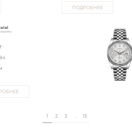
ПОДРОБНЕЕ
atal
родавец
T
084
и
РОБНЕЕ
1
2
3
...
13