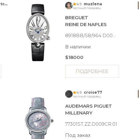
Anna Tik Tak Watches
4.9
muzlena
Частный продавец
BREGUET
REINE DE NAPLES
8918BB/58/964 D00D 3L
В наличии
$18000
ПОДРОБНЕЕ
4.9
croise77
Частный продавец
AUDEMARS PIGUET
MILLENARY
77301ST.ZZ.D009CR.01
Под заказ