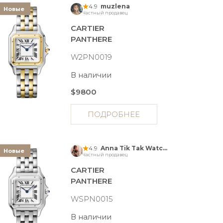
4.9
muzlena
Новые
Частный продавец
CARTIER
PANTHERE
W2PN0019
В наличии
$9800
ПОДРОБНЕЕ
4.9
Anna Tik Tak Watches
Новые
Частный продавец
CARTIER
PANTHERE
WSPN0015
В наличии