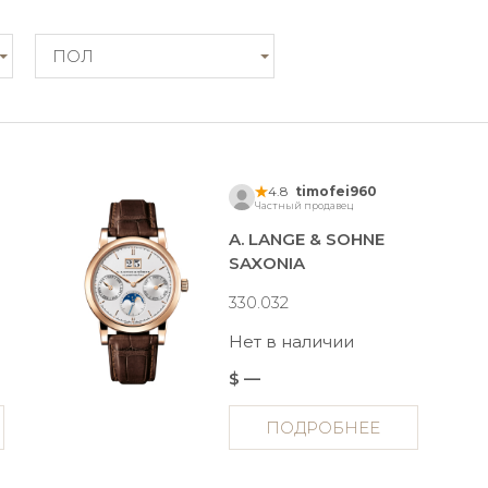
ПОЛ
4.8
timofei960
Частный продавец
A. LANGE & SOHNE
SAXONIA
330.032
Нет в наличии
$ —
ПОДРОБНЕЕ