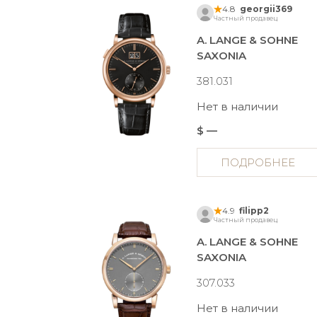
4.8
georgii369
Частный продавец
A. LANGE & SOHNE
SAXONIA
381.031
Нет в наличии
$ —
ПОДРОБНЕЕ
4.9
filipp2
Частный продавец
A. LANGE & SOHNE
SAXONIA
307.033
Нет в наличии