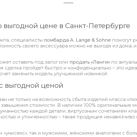
о выгодной цене в Санкт-Петербурге
зита, специалисты
ломбарда A. Lange & Sohne
помогут р
 стоимость своего аксессуара можно не выходя из дома, 
жет оставить под залог или
продать «Ланги»
по актуаль
 сделка пройдет быстро и конфиденциально – это идеал
очет заменить модель улучшенной новинкой.
с выгодной ценой
 не только на возможность сбыта изделий класса «люкс
 завышения стоимости. В наличии 100% оригинальные м
уманностью каждой детали, виртуозным сочетанием кл
остью и утонченностью – такая продукция ненавязчиво
 «унисекс», так и мужскими, женскими аналогами с бо