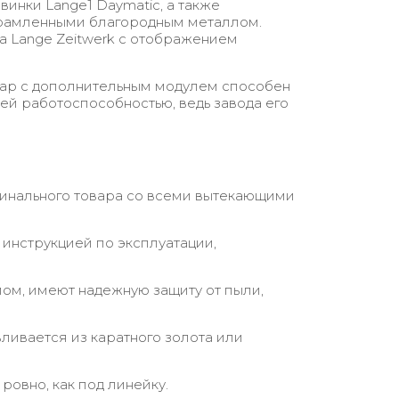
нки Lange1 Daymatic, а также
брамленными благородным металлом.
а Lange Zeitwerk с отображением
ссуар с дополнительным модулем способен
оей работоспособностью, ведь завода его
ригинального товара со всеми вытекающими
инструкцией по эксплуатации,
ом, имеют надежную защиту от пыли,
ливается из каратного золота или
овно, как под линейку.