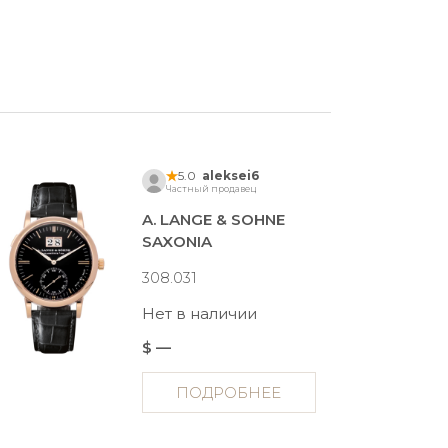
5.0
aleksei6
Частный продавец
A. LANGE & SOHNE
SAXONIA
308.031
Нет в наличии
$ —
ПОДРОБНЕЕ