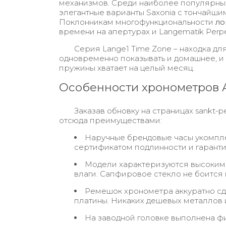
механизмов. Среди наиболее популярных
элегантные варианты Saxonia с тончай
Поклонникам многофункциональности
ло
времени на апертурах и Langematik Perp
Серия Lange1 Time Zone – находка дл
одновременно показывать и домашнее, и г
пружины хватает на целый месяц.
Особенности хронометров
Заказав обновку на страницах sankt-
отсюда преимуществами:
Наручные брендовые часы укомпле
сертификатом подлинности и гарант
Модели характеризуются высоким 
влаги. Сапфировое стекло не боится
Ремешок хронометра аккуратно сде
платины. Никаких дешевых металлов 
На заводной головке выполнена фи