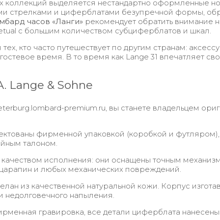
 коллекций выделяется нестандартно оформленные нови
шими стрелками и циферблатами безупречной формы, о
мбард часов «Ланги»
рекомендует обратить внимание н
etual с большим количеством субциферблатов и шкал.
я тех, кто часто путешествует по другим странам: аксе
остевое время. В то время как Lange 31 впечатляет св
A. Lange & Sohne
peterburg.lombard-premium.ru, вы станете владельцем о
ктованы фирменной упаковкой (коробкой и футляром), 
ийным талоном.
качеством исполнения: они оснащены точным механизм
 царапин и любых механических повреждений.
лан из качественной натуральной кожи. Корпус изготав
и недолговечного напыления.
рменная гравировка, все детали циферблата нанесены р