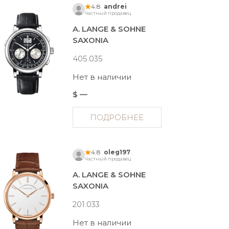
4.8
andrei
Частный продавец
A. LANGE & SOHNE
SAXONIA
405.035
Нет в наличии
$ —
ПОДРОБНЕЕ
4.8
oleg197
Частный продавец
A. LANGE & SOHNE
SAXONIA
201.033
Нет в наличии