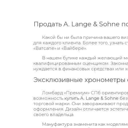
Продать A. Lange & Sohne п
Какой бы ни была причина вашего ви
для каждого клиента. Более того, узнать
«Ватсапе» и «Вайбере».
В нашем бутике каждый желающий мо
квалифицированным оценщиком. Законная
нуждается в финансовых средствах или х
Эксклюзивные хронометры 
Ломбард «Премиум» СПб ориентирован
возможность
купить
A. Lange & Sohne
без
торговой марки. Они завораживают прод
оформления. Дизайн отличается эстетичн
своего владельца.
Мануфактура знаменита как моделями