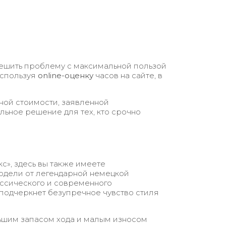
ешить проблему с максимальной пользой
используя
online
-оценку
часов на сайте, в
ной стоимости, заявленной
ьное решение для тех, кто срочно
», здесь вы также имеете
одели от легендарной немецкой
ассического и современного
 подчеркнет безупречное чувство стиля
льшим запасом хода и малым износом