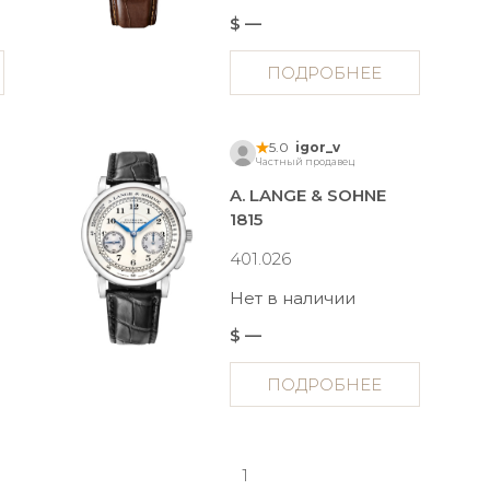
$ —
ПОДРОБНЕЕ
5.0
igor_v
Частный продавец
A. LANGE & SOHNE
1815
401.026
Нет в наличии
$ —
ПОДРОБНЕЕ
1