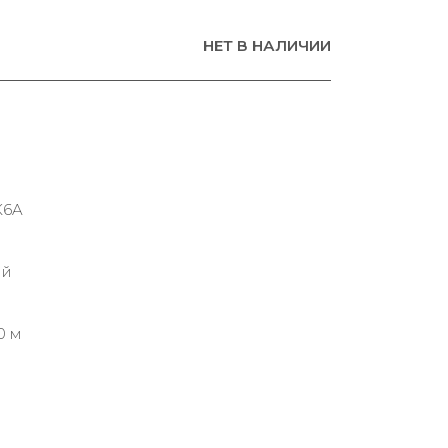
НЕТ В НАЛИЧИИ
K6A
ий
0 м